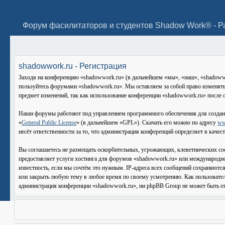
Форум фасилитаторов и студентов Shadow Work® - Р
shadowwork.ru - Регистрация
Заходя на конференцию «shadowwork.ru» (в дальнейшем «мы», «наш», «shadowwork
пользуйтесь форумами «shadowwork.ru». Мы оставляем за собой право изменять 
предмет изменений, так как использование конференции «shadowwork.ru» после о
Наши форумы работают под управлением программного обеспечения для создан
«
General Public License
» (в дальнейшем «GPL»). Скачать его можно по адресу
ww
несёт ответственности за то, что администрация конференций определяет в каче
Вы соглашаетесь не размещать оскорбительных, угрожающих, клеветнических со
предоставляет услуги хостинга для форумов «shadowwork.ru» или международн
известность, если мы сочтём это нужным. IP-адреса всех сообщений сохраняютс
или закрыть любую тему в любое время по своему усмотрению. Как пользователь
администрация конференции «shadowwork.ru», ни phpBB Group не может быть отв