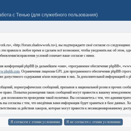
абота с Тенью (для служебного пользования)
.ru», «http://forum.shadowwork.ru»), вы подтверждаете своё согласие со следующими у
эти правила в любое время и сделаем всё возможное, чтобы уведомить вас об этом, од
бновления/исправления условий означает ваше согласие с ними.
ия конференций phpBB (в дальнейшем «они», «программное обеспечение phpBB», «www
w.phpbb.com
. Ограничения лицензии GPL для программного обеспечения phpBB строго 
стве допустимого содержания и/или поведения в них. За дополнительной информацией о
общений, порнографических сообщений, призывов к национальной розни и прочих сообщ
ое право. Попытки размещения таких сообщений могут привести к вашему немедленному
я для возможности проведения такой политики. Вы соглашаетесь с тем, что администрат
 вы согласны с тем, что введённая вами информация будет храниться в базе данных. Хо
етственна за действия хакеров, которые могут привести к несанкционированному досту