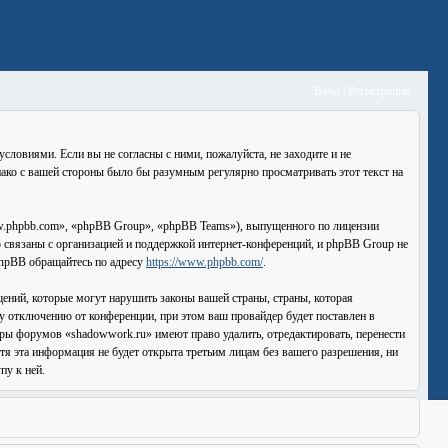
Вход
|
Регистрация
словиями. Если вы не согласны с ними, пожалуйста, не заходите и не
нако с вашей стороны было бы разумным регулярно просматривать этот текст на
.phpbb.com», «phpBB Group», «phpBB Teams»), выпущенного по лицензии
связаны с организацией и поддержкой интернет-конференций, и phpBB Group не
 phpBB обращайтесь по адресу
https://www.phpbb.com/
.
ений, которые могут нарушить законы вашей страны, страны, которая
 отключению от конференции, при этом ваш провайдер будет поставлен в
оры форумов «shadowwork.ru» имеют право удалить, отредактировать, перенести
тя эта информация не будет открыта третьим лицам без вашего разрешения, ни
пу к ней.