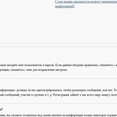
С кем можно связаться по вопросу некорректн
конференцией?
льно вводите имя пользователя и пароль. Если данные введены правильно, свяжитесь с 
енции, свяжитесь с ним для исправления настроек.
 конференцию: должны ли вы зарегистрироваться, чтобы размещать сообщения, или нет. Т
-сообщений, участие в группах и т. д. Регистрация займёт у вас всего пару минут, поэ
я?
ении
, вы сможете оставаться под своим именем на конференции только некоторое огранич