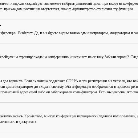
вателя и пароль каждый раз, вы можете выбрать указанный пункт при входе на конфере
ть при каждом посещении
отсутствует, значит, администратор отключил эту функцию.
?
онференции
. Выберите
Да
, и вы будете видны только администраторам, модераторам и с
Перейдите на страницу входа на конференцию и щёлкните на ссылку
Забыли пароль?
. Сле
ны два варианта. Если включена поддержка COPPA и при регистрации вы указали, что в
или администратором до входа в систему. Эта информация отображается в процессе рег
еправильный адрес email либо он заблокирован спам-фильтром. Если вы уверены, что вве
учётную запись. Кроме того, многие конференции периодически удаляют пользователей
аствовать в дискуссиях.