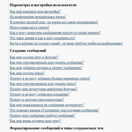
Параметры и настройки пользователя
Как мне изменить мои настройки?
На конференции неправильное время!
Я изменил часовой пояс, но время всё равно неправильное!
Моего языка нет в списке!
Как я могу поместить изображение вместе со своим именем?
Что такое звание и как я могу изменить его?
Когда я щёлкаю по ссылке «email», от меня требуют войти на конференцию!
Создание сообщений
Как мне создать тему в форуме?
Как мне отредактировать или удалить сообщение?
Как мне добавить подпись к своему сообщению?
Как мне создать опрос?
Почему я не могу добавить больше вариантов ответа?
Как мне отредактировать или удалить опрос?
Почему мне недоступны некоторые форумы?
Почему я не могу добавлять вложения?
Почему я получил предупреждение?
Как мне пожаловаться на сообщения модератору?
Что означает кнопка «Сохранить» при создании сообщения?
Почему моё сообщение требует одобрения?
Как мне вновь поднять мою тему?
Форматирование сообщений и типы создаваемых тем