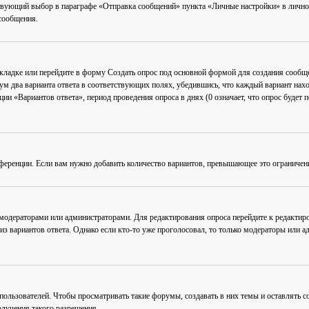
вующий выбор в параграфе «Отправка сообщений» пункта «Личные настройки» в личном 
сообщения.
акладке или перейдите в форму
Создать опрос
под основной формой для создания сообщен
мум два варианта ответа в соответствующих полях, убедившись, что каждый вариант нахо
ии «Вариантов ответа», период проведения опроса в днях (0 означает, что опрос будет 
ференции. Если вам нужно добавить количество вариантов, превышающее это ограничен
 модераторами или администраторами. Для редактирования опроса перейдите к редактиро
из вариантов ответа. Однако если кто-то уже проголосовал, то только модераторы или а
льзователей. Чтобы просматривать такие форумы, создавать в них темы и оставлять со
лучения такого разрешения.