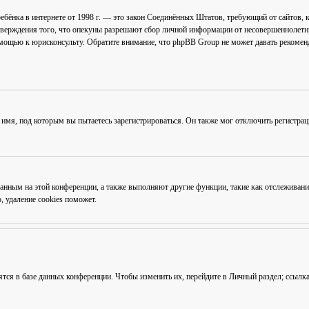
ав ребёнка в интернете от 1998 г. — это закон Соединённых Штатов, требующий от сайто
тверждения того, что опекуны разрешают сбор личной информации от несовершеннолетни
омощью к юрисконсульту. Обратите внимание, что phpBB Group не может давать рекоме
 имя, под которым вы пытаетесь зарегистрироваться. Он также мог отключить регистра
ованным на этой конференции, а также выполняют другие функции, такие как отслежива
 удаление cookies поможет.
ятся в базе данных конференции. Чтобы изменить их, перейдите в
Личный раздел
; ссылк