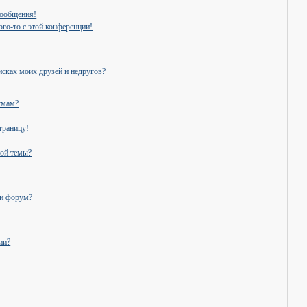
сообщения!
ого-то с этой конференции!
исках моих друзей и недругов?
умам?
траницу!
ной темы?
ли форум?
ии?