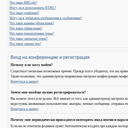
Что такое BBCode?
Могу ли я использовать HTML?
Что такое смайлики?
Могу ли я добавлять изображения к сообщениям?
Что такое важные объявления?
Что такое объявления?
Что такое прилепленные темы?
Что такое закрытые темы?
Что такое значки тем?
Вход на конференцию и регистрация
Почему я не могу войти?
Существует несколько возможных причин. Прежде всего убедитесь, что вы прави
Также возможно, что администратор неправильно настроил конфигурацию конфер
Вернуться к началу
Зачем мне вообще нужно регистрироваться?
Вы можете этого и не делать. Всё зависит от того, как администратор настроил
недоступны анонимным пользователям: аватары, личные сообщения, отправка email
Вернуться к началу
Почему мне периодически приходится повторять ввод имени и парол
Если вы не отметили флажком пункт
Автоматически входить при каждом посещ