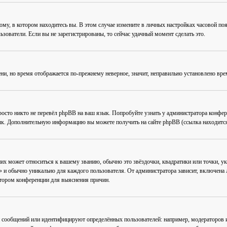
му, в котором находитесь вы. В этом случае измените в личных настройках часовой пояс 
ьзователи. Если вы не зарегистрированы, то сейчас удачный момент сделать это.
ени, но время отображается по-прежнему неверное, значит, неправильно установлено вр
осто никто не перевёл phpBB на ваш язык. Попробуйте узнать у администратора конфер
зык. Дополнительную информацию вы можете получить на сайте phpBB (ссылка находится
их может относиться к вашему званию, обычно это звёздочки, квадратики или точки, ук
 и обычно уникально для каждого пользователя. От администратора зависит, включена ли
атором конференции для выяснения причин.
 сообщений или идентифицируют определённых пользователей: например, модераторов