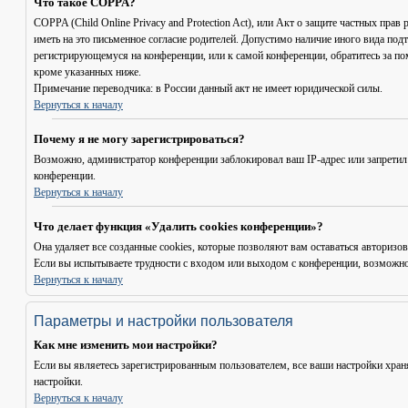
Что такое COPPA?
COPPA (Child Online Privacy and Protection Act), или Акт о защите частных пр
иметь на это письменное согласие родителей. Допустимо наличие иного вида под
регистрирующемуся на конференции, или к самой конференции, обратитесь за п
кроме указанных ниже.
Примечание переводчика: в России данный акт не имеет юридической силы.
Вернуться к началу
Почему я не могу зарегистрироваться?
Возможно, администратор конференции заблокировал ваш IP-адрес или запретил
конференции.
Вернуться к началу
Что делает функция «Удалить cookies конференции»?
Она удаляет все созданные cookies, которые позволяют вам оставаться авториз
Если вы испытываете трудности с входом или выходом с конференции, возможно,
Вернуться к началу
Параметры и настройки пользователя
Как мне изменить мои настройки?
Если вы являетесь зарегистрированным пользователем, все ваши настройки хран
настройки.
Вернуться к началу