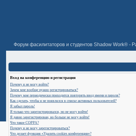
Форум фасилитаторов и студентов Shadow Work® - Р
Вход на конференцию и регистрация
Почему я не могу войти?
Зачем мне вообще нужно регистрироваться?
Почему мне периодически приходится повторять ввод имени и пароля?
Как сделать, чтобы я не появлялся в списке активных пользователей?
Я забыл пароль!
Я только что зарегистрировался, но не могу войти!
Я давно зарегистрирован, но больше не могу войти!
Что такое COPPA?
Почему я не могу зарегистрироваться?
Что делает функция «Удалить cookies конференции»?