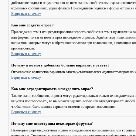
добавление подписи по умолчанию ко всем вашим сообщениям, сделав соответст
отдельных сообщениях, убрав флажок
Присоединить подпись
в форме отправки 
Вернуться к началу
Как мне создать опрос?
При создании темы или редактировании первого сообщения темы щёлкните на з
или формы, то вы не имеете прав на создание опросов. Задайте тему и как мини
вариантов, которые могут выбрать пользователи при голосовании, с помощью опц
проголосовали.
Вернуться к началу
Почему я не могу добавить больше вариантов ответа?
Ограничение количества вариантов ответа устанавливается администратором кон
Вернуться к началу
Как мне отредактировать или удалить опрос?
Так же, как и сообщения, опросы могут редактироваться только их создателями,
не успел проголосовать, то вы можете удалить опрос или отредактировать любой 
чтобы нельзя было менять варианты ответов во время голосования.
Вернуться к началу
Почему мне недоступны некоторые форумы?
Некоторые форумы доступны только определённым пользователям или группам по
разрешение. Свяжитесь с модератором или администратором конференции для по