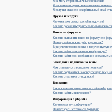
Я не могу отправить личные сообщения!
Я постоянно получаю нежелательные личные 
Я получил спам или оскорбительный email от к
Друзья и недруги
Что означают списки друзей и недругов?
Как мне добавлять/удалять пользователей в сп
Поиск по форумам
Как мне выполнить поиск по форуму или фор
Почему мой поиск не даёт результатов?
В результате моего поиска я получил пустую с
Как мне найти пользователя конференции?
Как мне найти свои сообщения и созданные м
Закладки и подписка на темы
Чем отличаются закладки от подписки?
Как мне подписаться на определённую тему и
Как мне отказаться от подписки?
Вложения
Какие вложения разрешены на этой конференц
Как мне найти мои вложения?
Информация о phpBB3
Кто написал эту конференцию?
Почему здесь нет такой-то функции?