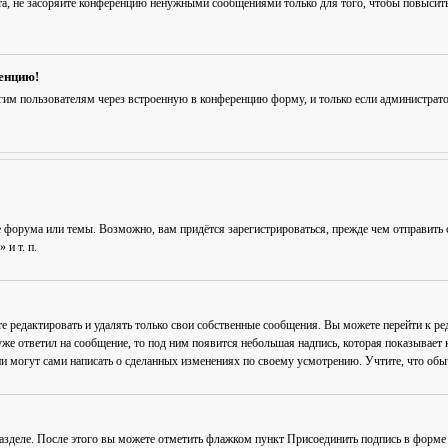
та, не засоряйте конференцию ненужными сообщениями только для того, чтобы повысить
ренцию!
гим пользователям через встроенную в конференцию форму, и только если администрат
 форума или темы. Возможно, вам придётся зарегистрироваться, прежде чем отправить 
и т. п.
е редактировать и удалять только свои собственные сообщения. Вы можете перейти к р
уже ответил на сообщение, то под ним появится небольшая надпись, которая показывает к
и могут сами написать о сделанных изменениях по своему усмотрению. Учтите, что обычн
разделе. После этого вы можете отметить флажком пункт
Присоединить подпись
в форме 