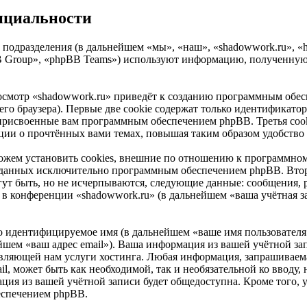
нциальности
 подразделения (в дальнейшем «мы», «наш», «shadowwork.ru», «h
Group», «phpBB Teams») используют информацию, полученную в
осмотр «shadowwork.ru» приведёт к созданию программным обес
о браузера). Первые две cookie содержат только идентификатор 
 присвоенные вам программным обеспечением phpBB. Третья cook
ации о прочтённых вами темах, повышая таким образом удобство
ожем установить cookies, внешние по отношению к программном
 созданных исключительно программным обеспечением phpBB. В
ут быть, но не исчерпываются, следующие данные: сообщения, 
в конференции «shadowwork.ru» (в дальнейшем «ваша учётная за
но идентифицируемое имя (в дальнейшем «ваше имя пользователя
нейшем «ваш адрес email»). Ваша информация из вашей учётной за
ляющей нам услуги хостинга. Любая информация, запрашиваема
ail, может быть как необходимой, так и необязательной ко ввод
ция из вашей учётной записи будет общедоступна. Кроме того, у 
еспечением phpBB.