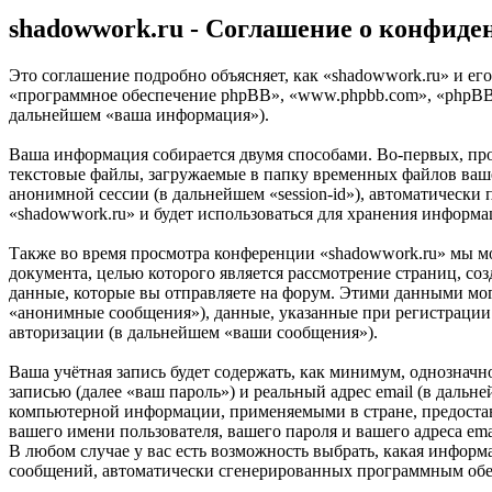
shadowwork.ru - Соглашение о конфиде
Это соглашение подробно объясняет, как «shadowwork.ru» и его
«программное обеспечение phpBB», «www.phpbb.com», «phpBB 
дальнейшем «ваша информация»).
Ваша информация собирается двумя способами. Во-первых, пр
текстовые файлы, загружаемые в папку временных файлов вашег
анонимной сессии (в дальнейшем «session-id»), автоматически
«shadowwork.ru» и будет использоваться для хранения информ
Также во время просмотра конференции «shadowwork.ru» мы м
документа, целью которого является рассмотрение страниц,
данные, которые вы отправляете на форум. Этими данными мог
«анонимные сообщения»), данные, указанные при регистрации 
авторизации (в дальнейшем «ваши сообщения»).
Ваша учётная запись будет содержать, как минимум, однознач
записью (далее «ваш пароль») и реальный адрес email (в даль
компьютерной информации, применяемыми в стране, предостав
вашего имени пользователя, вашего пароля и вашего адреса em
В любом случае у вас есть возможность выбрать, какая информа
сообщений, автоматически сгенерированных программным об