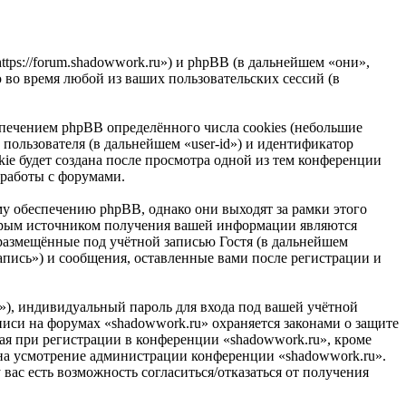
ttps://forum.shadowwork.ru») и phpBB (в дальнейшем «они»,
о время любой из ваших пользовательских сессий (в
печением phpBB определённого числа cookies (небольшие
пользователя (в дальнейшем «user-id») и идентификатор
ie будет создана после просмотра одной из тем конференции
 работы с форумами.
у обеспечению phpBB, однако они выходят за рамки этого
торым источником получения вашей информации являются
размещённые под учётной записью Гостя (в дальнейшем
пись») и сообщения, оставленные вами после регистрации и
»), индивидуальный пароль для входа под вашей учётной
писи на форумах «shadowwork.ru» охраняется законами о защите
я при регистрации в конференции «shadowwork.ru», кроме
у, на усмотрение администрации конференции «shadowwork.ru».
вас есть возможность согласиться/отказаться от получения